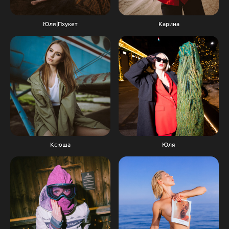
Юля|Пхукет
Карина
Ксюша
Юля