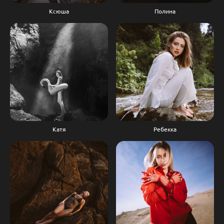
Ксюша
Полина
Катя
Ребекка