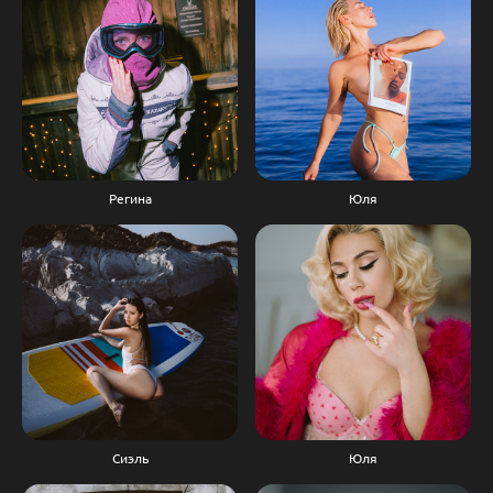
Регина
Юля
Сиэль
Юля