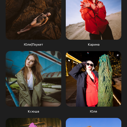
Юля|Пхукет
Карина
Ксюша
Юля